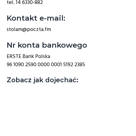
tel.
14 6330-882
g
a
Kontakt e-mail:
t
stolam@poczta.fm
i
o
Nr konta bankowego
n
ERSTE Bank Polska
96 1090 2590 0000 0001 5192 2385
Zobacz jak dojechać: