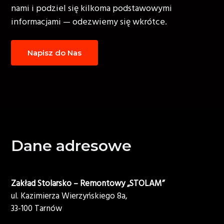
nami i podziel się kilkoma podstawowymi
informacjami — odezwiemy się wkrótce.
Napisz do Nas
Footer
Dane adresowe
Zakład Stolarsko – Remontowy „STOLAM”
ul. Kazimierza Wierzyńskiego 8a,
33-100 Tarnów