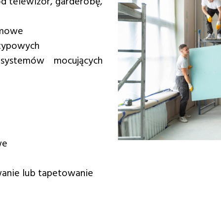
od telewizor, garderobę,
omowe
ietypowych
 systemów mocujących
we
anie lub tapetowanie