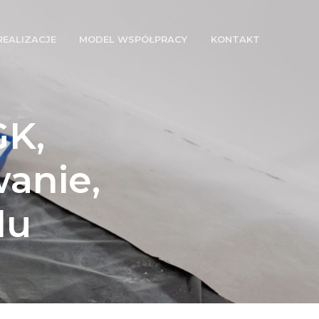
REALIZACJE
MODEL WSPÓŁPRACY
KONTAKT
GK,
anie,
lu