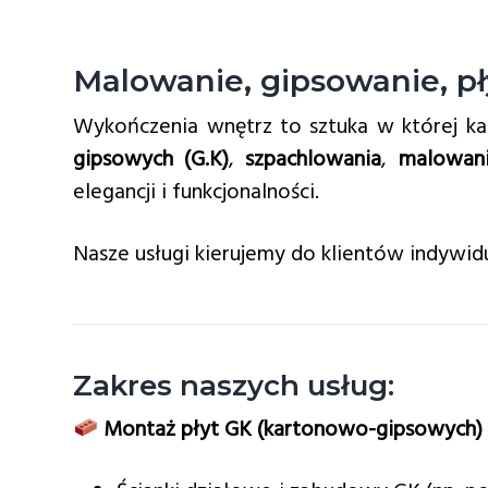
v
n
i
t
Malowanie, gipsowanie, pł
g
a
Wykończenia wnętrz to sztuka w której k
t
gipsowych (G.K)
,
szpachlowania
,
malowan
i
elegancji i funkcjonalności.
o
n
Nasze usługi kierujemy do klientów indywid
Zakres naszych usług:
Montaż płyt GK (kartonowo-gipsowych)