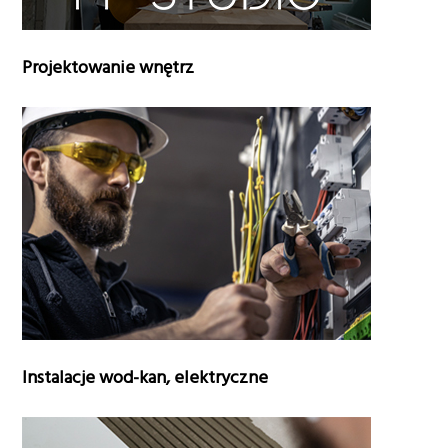
g
a
Projektowanie wnętrz
t
i
o
n
Instalacje wod-kan, elektryczne